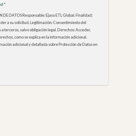
ad
*
DATOS Responsable: Ejaso ETL Global. Finalidad:
er a su solicitud. Legitimación: Consentimiento del
 a terceros, salvo obligación legal. Derechos: Acceder,
derechos, como se explica en la información adicional.
rmación adicional y detallada sobre Protección de Datos en