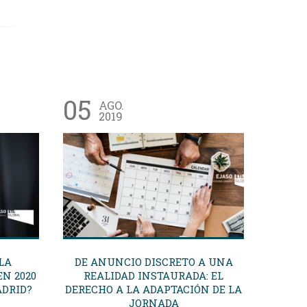
05
29
AGO.
2019
LA
DE ANUNCIO DISCRETO A UNA
SI U
EN 2020
REALIDAD INSTAURADA: EL
PA
ADRID?
DERECHO A LA ADAPTACIÓN DE LA
EMPR
JORNADA