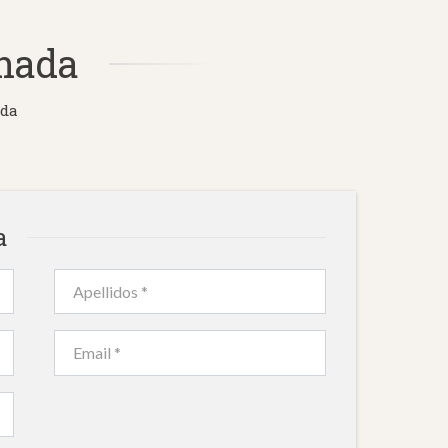
rnada
ada
a