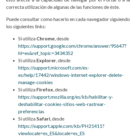
correcta utilización de algunas de las funciones de éste.
Puede consultar como hacerlo en cada navegador siguiendo
los siguientes links:
Si utiliza
Chrome
, desde
https://support.google.com/chrome/answer/95647?
hl=es&ref_topic=3434352
Si utiliza
Explorer
, desde
https://support.microsoft.com/es-
es/help/17442/windows-internet-explorer-delete-
manage-cookies
Si utiliza
Firefox
, desde
https://support.mozilla.org/es/kb/habilitar-y-
deshabilitar-cookies-sitios-web-rastrear-
preferencias
Si utiliza
Safari
, desde
https://support.apple.com/kb/PH21411?
viewlocale=es_ES&locale=es_ES