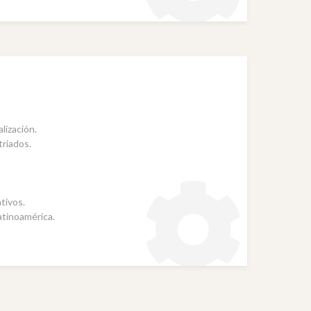
lización.
triados.
tivos.
atinoamérica.