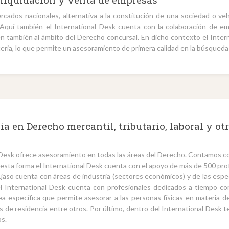
cados nacionales, alternativa a la constitución de una sociedad o vehí
 Aquí también el International Desk cuenta con la colaboración de 
den también al ámbito del Derecho concursal. En dicho contexto el Inter
eria, lo que permite un asesoramiento de primera calidad en la búsqueda 
a en Derecho mercantil, tributario, laboral y ot
 Desk ofrece asesoramiento en todas las áreas del Derecho. Contamos c
 esta forma el International Desk cuenta con el apoyo de más de 500 pro
aso cuenta con áreas de industria (sectores económicos) y de las espec
el International Desk cuenta con profesionales dedicados a tiempo com
a específica que permite asesorar a las personas físicas en materia d
s de residencia entre otros. Por último, dentro del International Desk t
os.