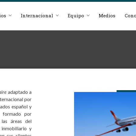
ios
Internacional
Equipo
Medios
Cono
aire
adaptado a
nternacional por
cados español y
á formado por
las áreas del
 inmobiliario y
n sus clientes