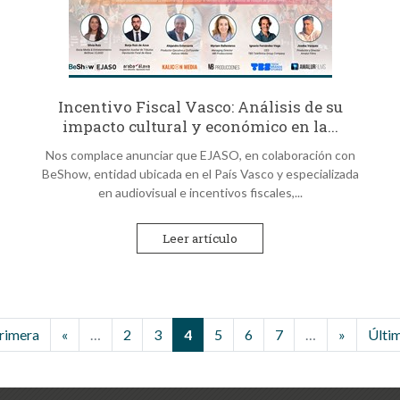
Incentivo Fiscal Vasco: Análisis de su
impacto cultural y económico en la...
Nos complace anunciar que EJASO, en colaboración con
BeShow, entidad ubicada en el País Vasco y especializada
en audiovisual e incentivos fiscales,...
Leer artículo
rimera
«
…
2
3
4
5
6
7
…
»
Últi