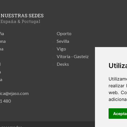
NUESTRAS SEDES
España & Portugal
ña
Oporto
ona
Sevilla
ba
Vigo
Vitoria - Gasteiz
d
Desks
Utili
a
Utilizam
ia
realizar
web. Co
ica@ejaso.com
adicional
41 480
Acepta