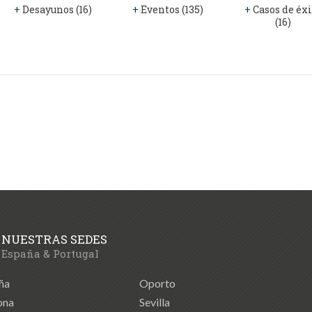
+
Desayunos (16)
+
Eventos (135)
+
Casos de éxi
(16)
NUESTRAS SEDES
España & Portugal
ña
Oporto
ona
Sevilla