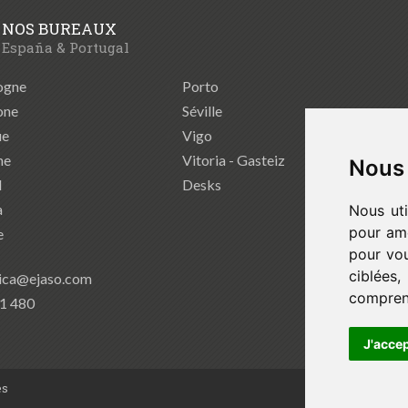
NOS BUREAUX
España & Portugal
ogne
Porto
one
Séville
ue
Vigo
ne
Vitoria - Gasteiz
Nous 
d
Desks
a
Nous uti
pour amé
e
pour vou
ciblées
ica@ejaso.com
comprend
41 480
J'acce
és