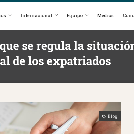
ios
Internacional
Equipo
Medios
Cono
que se regula la situación
al de los expatriados
Blog