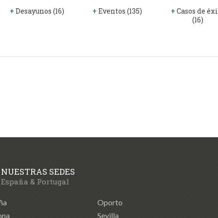
+
Desayunos (16)
+
Eventos (135)
+
Casos de éxi
(16)
NUESTRAS SEDES
España & Portugal
ña
Oporto
ona
Sevilla