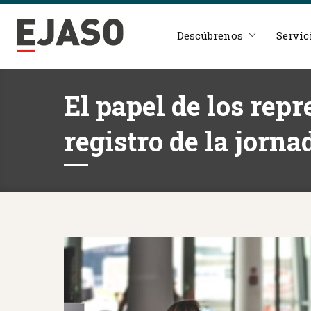
Descúbrenos
Servic
El papel de los repr
registro de la jorna