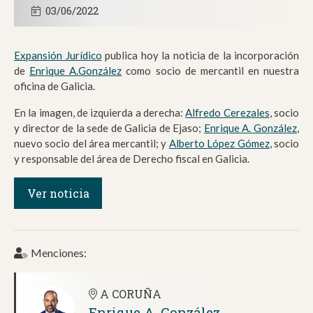
03/06/2022
Expansión Jurídico
publica hoy la noticia de la incorporación
de
Enrique A.González
como socio de mercantil en nuestra
oficina de Galicia.
En la imagen, de izquierda a derecha:
Alfredo Cerezales
, socio
y director de la sede de Galicia de Ejaso;
Enrique A. González
,
nuevo socio del área mercantil; y
Alberto López Gómez
, socio
y responsable del área de Derecho fiscal en Galicia.
Ver noticia
Menciones:
A CORUÑA
Enrique A. González