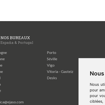
NOS BUREAUX
España & Portugal
ogne
Porto
one
Séville
ue
Vigo
ne
Vitoria - Gasteiz
Nous 
d
Desks
a
Nous uti
pour amé
e
pour vou
ciblées
ica@ejaso.com