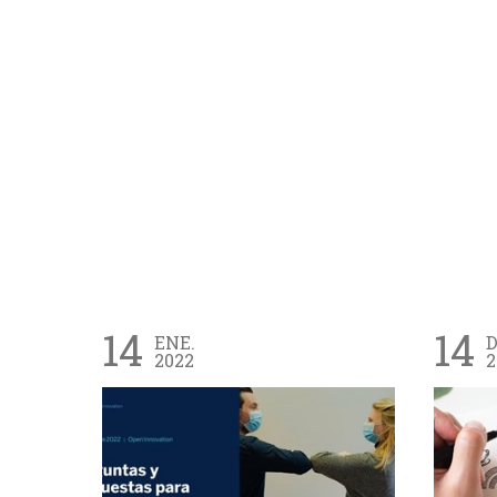
14
14
ENE.
D
2022
2