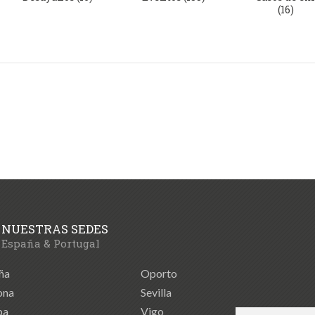
(16)
NUESTRAS SEDES
España & Portugal
ña
Oporto
ona
Sevilla
ba
Vigo