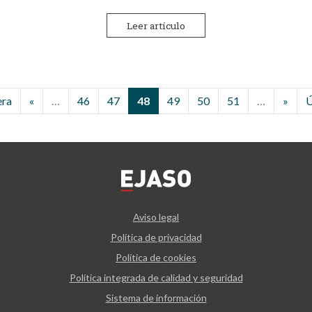
Leer artículo
era
«
…
46
47
48
49
50
51
…
»
Ú
Aviso legal
Política de privacidad
Política de cookies
Política integrada de calidad y seguridad
Sistema de información