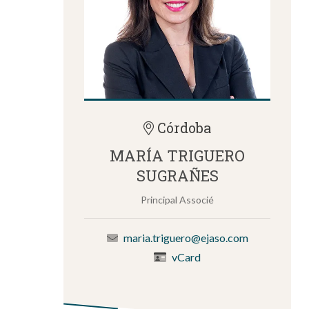
Córdoba
MARÍA TRIGUERO
SUGRAÑES
Principal Associé
maria.triguero@ejaso.com
vCard