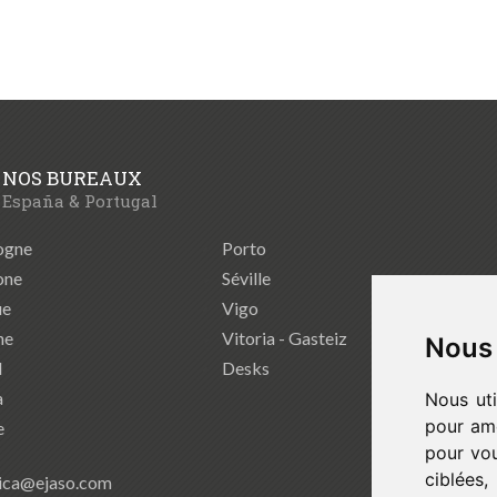
NOS BUREAUX
España & Portugal
ogne
Porto
one
Séville
ue
Vigo
ne
Vitoria - Gasteiz
Nous 
d
Desks
a
Nous uti
pour amé
e
pour vou
ciblées
ica@ejaso.com