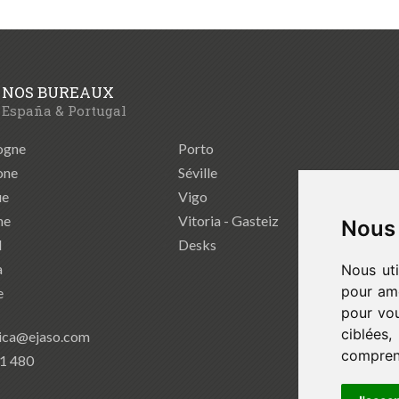
NOS BUREAUX
España & Portugal
ogne
Porto
one
Séville
ue
Vigo
ne
Vitoria - Gasteiz
Nous 
d
Desks
a
Nous uti
pour amé
e
pour vou
ciblées
ica@ejaso.com
comprend
41 480