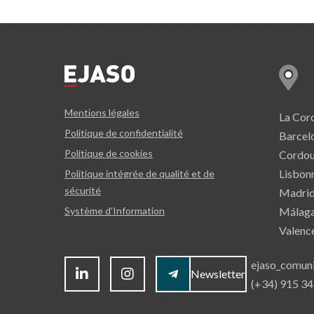
Mentions légales
La Cor
Politique de confidentialité
Barcel
Politique de cookies
Cordo
Lisbon
Politique intégrée de qualité et de
sécurité
Madri
Málag
Système d'Information
Valenc
ejaso_comun
Newsletter
(+34) 915 3