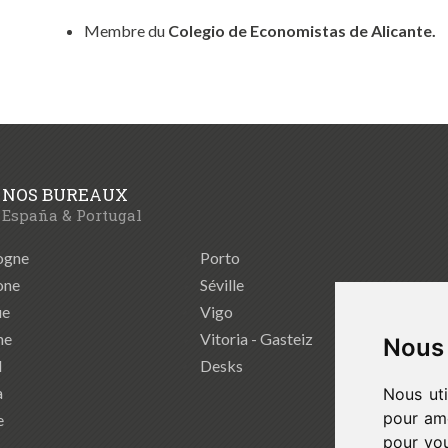
Membre du
Colegio de Economistas de Alicante.
NOS BUREAUX
España & Portugal
ogne
Porto
one
Séville
ue
Vigo
ne
Vitoria - Gasteiz
Nous 
d
Desks
a
Nous uti
pour amé
e
pour vou