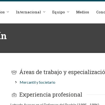
ios
Internacional
Equipo
Medios
Cono
ín
Áreas de trabajo y especializaci
Mercantil y Societario
Experiencia profesional
Letrado Asesor en el Defensor del Pueblo (1995 - 1996).