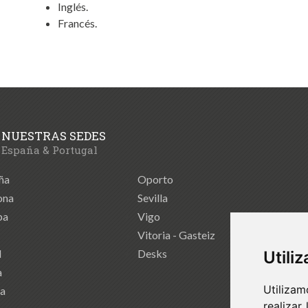
Inglés.
Francés.
NUESTRAS SEDES
España & Portugal
ña
Oporto
ona
Sevilla
ba
Vigo
Vitoria - Gasteiz
d
Desks
Utili
a
Utilizam
ia
realizar