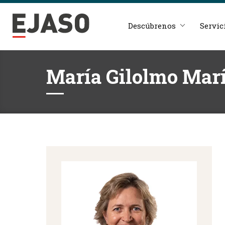
Descúbrenos
Servic
María Gilolmo Mar