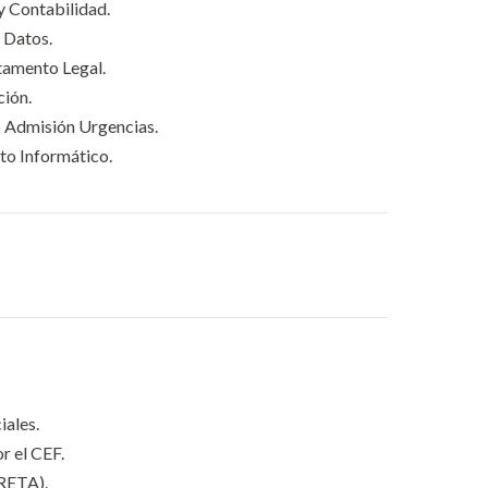
 Contabilidad.
 Datos.
mento Legal.
ión.
Admisión Urgencias.
o Informático.
iales.
r el CEF.
CRETA).