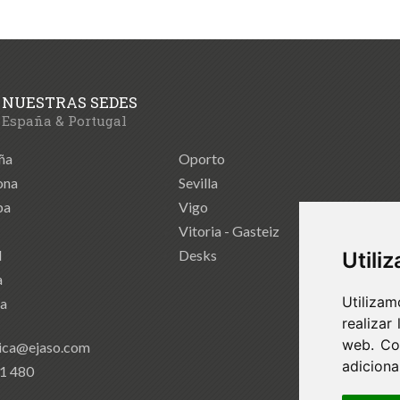
NUESTRAS SEDES
España & Portugal
ña
Oporto
ona
Sevilla
ba
Vigo
Vitoria - Gasteiz
d
Desks
Utili
a
Utilizam
ia
realizar
web. Co
ica@ejaso.com
adicional
41 480