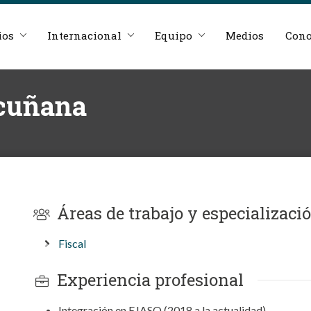
ios
Internacional
Equipo
Medios
Cono
scuñana
Áreas de trabajo y especializaci
Fiscal
Experiencia profesional
Integración en EJASO (2018 a la actualidad).