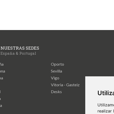
NUESTRAS SEDES
España & Portugal
ña
Oporto
ona
Sevilla
ba
Vigo
Vitoria - Gasteiz
d
Desks
Utili
a
Utilizam
ia
realizar