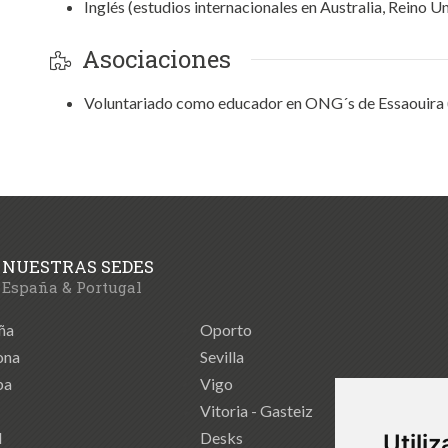
Inglés (estudios internacionales en Australia, Reino U
Asociaciones
Voluntariado como educador en ONG´s de Essaouira
NUESTRAS SEDES
España & Portugal
ña
Oporto
ona
Sevilla
ba
Vigo
Vitoria - Gasteiz
d
Desks
Utili