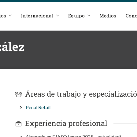
ios
Internacional
Equipo
Medios
Cono
zález
Áreas de trabajo y especializaci
Penal Retail
Experiencia profesional
Abogado en EJASO (enero 2025 – actualidad)