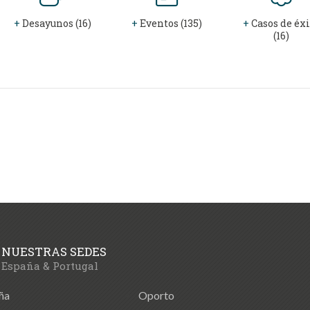
+
Desayunos (16)
+
Eventos (135)
+
Casos de éxi
(16)
NUESTRAS SEDES
España & Portugal
ña
Oporto