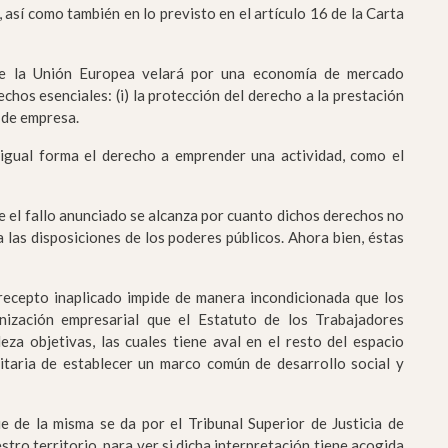
 así como también en lo previsto en el artículo 16 de la Carta
que la Unión Europea velará por una economía de mercado
echos esenciales: (i) la protección del derecho a la prestación
d de empresa.
igual forma el derecho a emprender una actividad, como el
e el fallo anunciado se alcanza por cuanto dichos derechos no
a las disposiciones de los poderes públicos. Ahora bien, éstas
recepto inaplicado impide de manera incondicionada que los
nización empresarial que el Estatuto de los Trabajadores
a objetivas, las cuales tiene aval en el resto del espacio
itaria de establecer un marco común de desarrollo social y
e de la misma se da por el Tribunal Superior de Justicia de
stro territorio, para ver si dicha interpretación tiene acogida