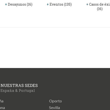
+
Desayunos (16)
+
Eventos (135)
+
Casos de éxi
(16)
NUESTRAS SEDES
España & Portugal
ña
Oporto
ona
Sevilla