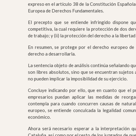
expreso en el artículo 38 de la Constitución Española,
Europea de Derechos Fundamentales.
El precepto que se entiende infringido dispone 
competitiva, la cual requiere la protección de dos der
de trabajo; y (ii) la protección del derecho a la liberta
En resumen, se protege por el derecho europeo de 
derecho a desarrollarla.
La sentencia objeto de análisis continúa señalando qu
son libres absolutos, sino que se encuentran sujetos 
no pueden implicar la imposibilidad de su ejercicio.
Concluye indicando por ello, que en cuanto que el p
empresarios puedan aplicar las medidas de reorga
contempla para cuando concurren causas de naturalez
europeo, se entiende conculcada la legalidad comun
económico.
Ahora será necesario esperar a la interpretación qu
Cataluña, así como por el resto de los juzgados de nue