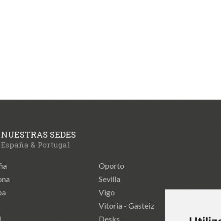
NUESTRAS SEDES
España & Portugal
ña
Oporto
ona
Sevilla
ba
Vigo
Vitoria - Gasteiz
d
Desks