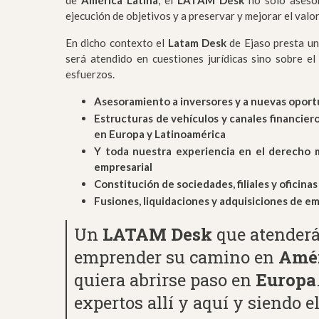
de
América Latina
, el
LATAM Desk
no sólo asesor
ejecución de objetivos y a preservar y mejorar el valor
En dicho contexto el
Latam Desk
de Ejaso presta un
será atendido en cuestiones jurídicas sino sobre el
esfuerzos.
Asesoramiento a inversores y a nuevas opor
Estructuras de vehículos y canales financiero
en Europa y Latinoamérica
Y toda nuestra experiencia en el derecho me
empresarial
Constitución de sociedades, filiales y oficin
Fusiones, liquidaciones y adquisiciones de e
Un
LATAM Desk
que atenderá 
emprender su camino en
Amé
quiera abrirse paso en
Europa
expertos allí y aquí y siendo 